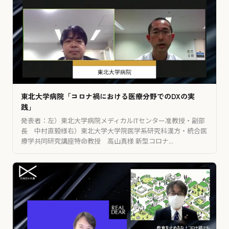
東北大学病院「コロナ禍における医療分野でのDXの実
践」
発表者：左）東北大学病院メディカルITセンター准教授・副部
長 中村直毅様右）東北大学大学院医学系研究科漢方・統合医
療学共同研究講座特命教授 高山真様 新型コロナ...