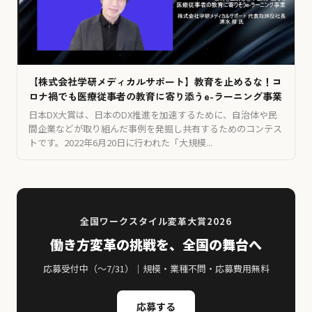
【株式会社学研メディカルサポート】教育を止めるな！コ
ロナ禍でも医療従事者の教育に寄り添うe-ラーニング事業
日本DX大賞は、日本のDX推進を加速するために、自治体や民
間企業などが取り組んだ事例を発掘し共有するためのコンテス
トです。2022年6月20日に行われた「大規模...
全国ワークスタイル変革大賞2026
働き方変革の挑戦を、全国の舞台へ
応募受付中（〜7/31）｜規模・業種不問・応募費用無料
応募する