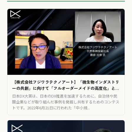
【株式会社フジワラテクノアート】「微生物インダストリ
ーの共創」に向けて「フルオーダーメイドの高度化」と
「新たな価値創造」を推進するためのDX
日本DX大賞は、日本のDX推進を加速するために、自治体や民
間企業などが取り組んだ事例を発掘し共有するためのコンテス
トです。2022年6月21日に行われた「中小規...