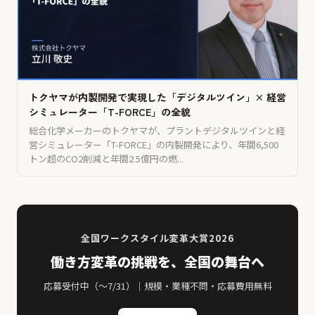
トクヤマが内製開発で実現した「デジタルツイン」× 経営
シミュレーター「T-FORCE」の全貌
総合化学メーカーのトクヤマが、プラントデジタルツインと経
営シミュレーター「T-FORCE」の内製開発により、年間6,500
トン超のCO2削減と年間2.5億円の燃...
全国ワークスタイル変革大賞2026
働き方変革の挑戦を、全国の舞台へ
応募受付中（〜7/31）｜規模・業種不問・応募費用無料