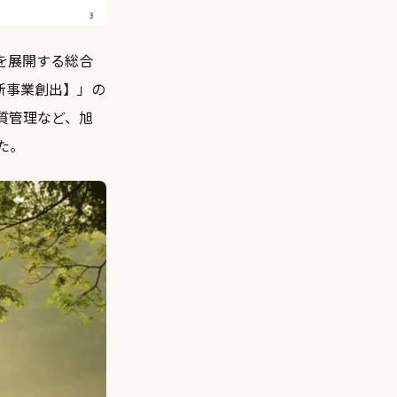
を展開する総合
新事業創出】」の
質管理など、旭
た。