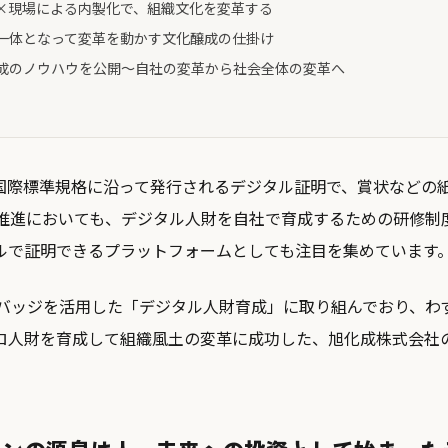
×現場による内製化で、組織文化を変革する
一体となって変革を動かす文化醸成の仕掛け
成のノウハウを公開～自社の変革から社会全体の変革へ
国際標準規格に沿って発行されるデジタル証明で、賞状などの
X推進においても、デジタル人財を自社で育成するための研修制
ルで証明できるプラットフォームとしても注目を集めています
ンバッジを活用した「デジタル人財育成」に取り組んでおり、わずか
ロ人財を育成して組織風土の変革に成功した、旭化成株式会社