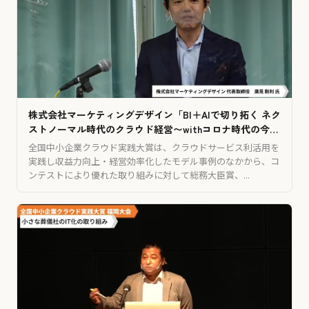
株式会社マーケティングデザイン「BI＋AIで切り拓く ネク
ストノーマル時代のクラウド経営〜withコロナ時代の今だ
からこそ活かす⼈とAIの可能性〜」
全国中小企業クラウド実践大賞は、クラウドサービス利活用を
実践し収益力向上・経営効率化したモデル事例のなかから、コ
ンテストにより優れた取り組みに対して総務大臣賞、...