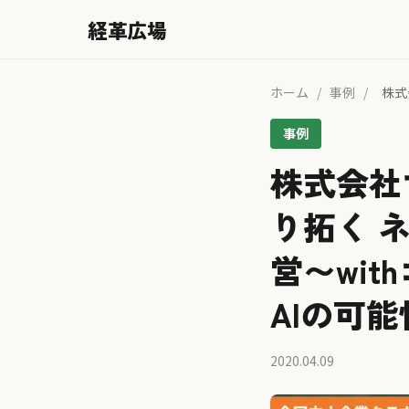
経革広場
ホーム
/
事例
/
株式
事例
株式会社
り拓く 
営〜wi
AIの可
2020.04.09