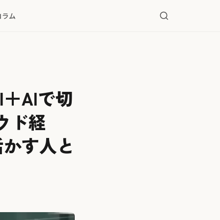
コラム
＋AIで切
ウド経
活かす⼈と