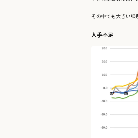
その中でも大きい課
⼈⼿不⾜