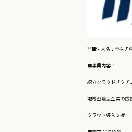
**■法人名：**株
■
事業内容
：
紹介クラウド「クチ
地域密着型企業の広
クラウド導⼊⽀援
■設⽴
：2018年