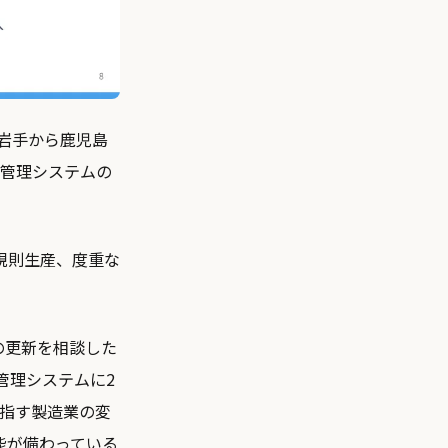
、岩手から鹿児島
産管理システムの
規則生産、度重な
の更新を相談した
管理システムに2
目指す製造業の変
能が備わっている