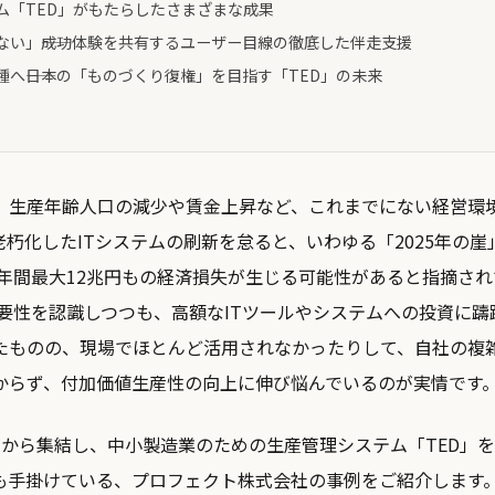
ム「TED」がもたらしたさまざまな成果
ない」――成功体験を共有するユーザー目線の徹底した伴走支援
へ――日本の「ものづくり復権」を目指す「TED」の未来
、生産年齢人口の減少や賃金上昇など、これまでにない経営環
朽化したITシステムの刷新を怠ると、いわゆる「2025年の崖
、年間最大12兆円もの経済損失が生じる可能性があると指摘さ
必要性を認識しつつも、高額なITツールやシステムへの投資に躊
たものの、現場でほとんど活用されなかったりして、自社の複
からず、付加価値生産性の向上に伸び悩んでいるのが実情です
国から集結し、中小製造業のための生産管理システム「TED」
援も手掛けている、プロフェクト株式会社の事例をご紹介します