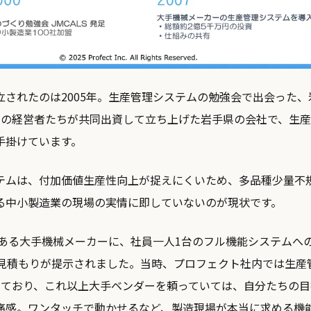
立されたのは2005年。生産管理システムの勉強会で出会った
社の経営者たちが共同出資して立ち上げた岩手県の会社で、生
手掛けています。
テムは、付加価値生産性向上が捉えにくいため、多品種少量不
る中小製造業の現場の実情に即していないのが現状です。
りのある大手機械メーカーに、社員一人1台のフル機能システムへ
い見積もりが提示されました。当時、プロフェクト社内では生産
資しており、これ以上大手ベンダーを頼っていては、自分たちの
痛感。ワンタッチで動かせるなど、製造現場が本当に求める機