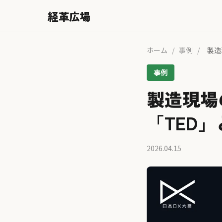
経革広場
ホーム
/
事例
/
製造
事例
製造現場
「TED」
2026.04.15