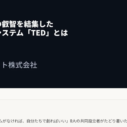
ムがなければ、自分たちで創ればいい」――8人の共同設立者がたどり着い