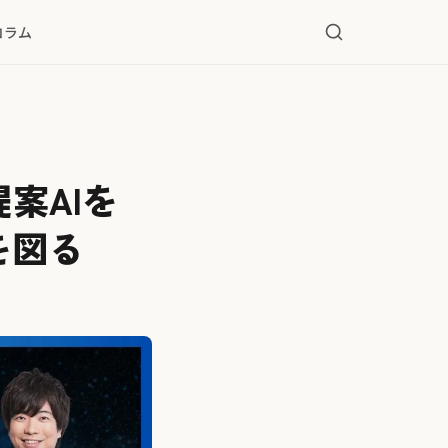
コラム
提案AIを
を図る