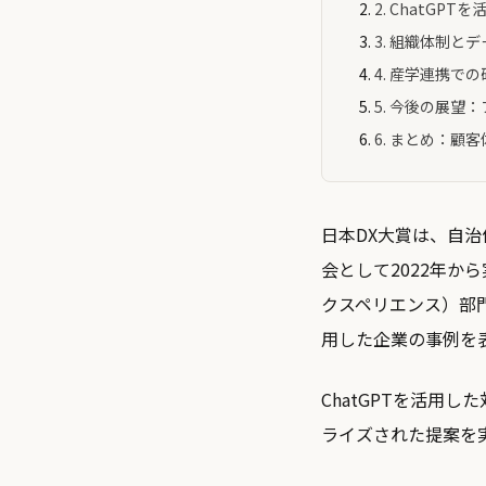
2. ChatG
3. 組織体制と
4. 産学連携
5. 今後の展
6. まとめ：顧
日本DX大賞は、自
会として2022年か
クスペリエンス）部
用した企業の事例を
ChatGPTを活用
ライズされた提案を