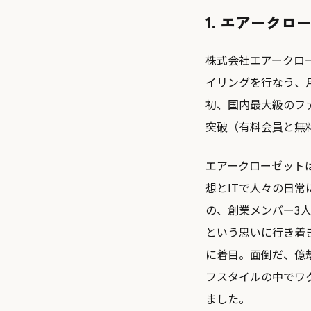
1. エアーク
株式会社エアークロ
イリングを行なう、月
初、国内最大級のファ
突破（有料会員と無
エアークローゼット
想とITで⼈々の⽇
の、創業メンバー3
という思いに行き着
に着目。面倒だ、億
フスタイルの中でワ
ました。