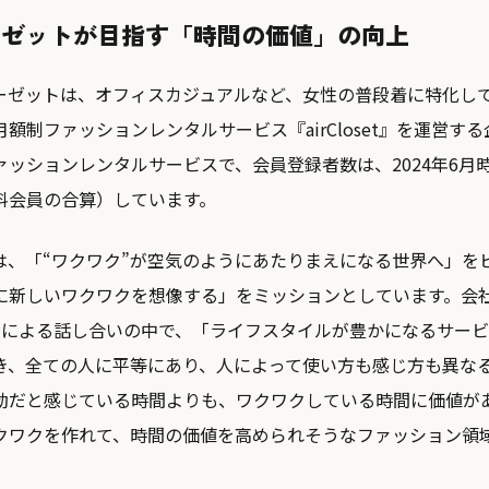
ローゼットが目指す「時間の価値」の向上
ーゼットは、オフィスカジュアルなど、女性の普段着に特化し
額制ファッションレンタルサービス『airCloset』を運営す
ッションレンタルサービスで、会員登録者数は、2024年6月時
料会員の合算）しています。
は、「“ワクワク”が空気のようにあたりまえになる世界へ」を
常に新しいワクワクを想像する」をミッションとしています。会
人による話し合いの中で、「ライフスタイルが豊かになるサー
き、全ての人に平等にあり、人によって使い方も感じ方も異な
劫だと感じている時間よりも、ワクワクしている時間に価値が
クワクを作れて、時間の価値を高められそうなファッション領