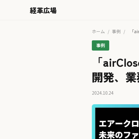
経革広場
ホーム
/
事例
/
「a
事例
「airC
開発、業
2024.10.24