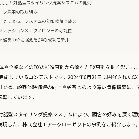
PTを活用した対話型スタイリング提案システムの開発
データ活用の取り組み
での研究による、システムの効果検証と成果
望：ファッション×テクノロジーの可能性
客体験を中心に据えたDXの成功モデル
治体や企業などのDXの推進事例から優れたDX事例を掘り起こし
ら実施しているコンテストです。2024年6月21日に開催されたC
門では、顧客体験価値の向上や顧客とのより深い関係構築に、
表彰しています。
した対話型スタイリング提案システムにより、顧客の好みを深く理
実現した、株式会社エアークローゼットの事例をご紹介します