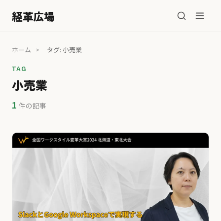
経革広場
ホーム
>
タグ: 小売業
TAG
小売業
1
件の記事