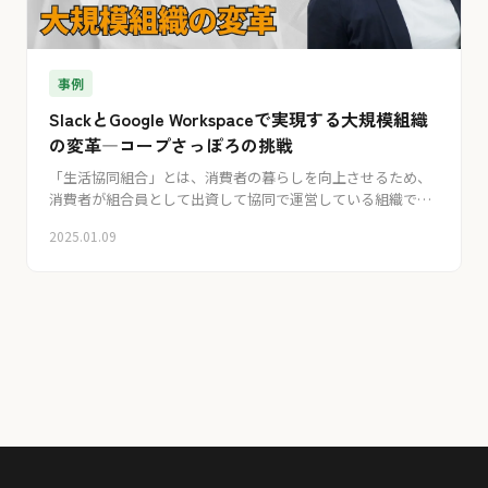
事例
SlackとGoogle Workspaceで実現する大規模組織
の変革―コープさっぽろの挑戦
「生活協同組合」とは、消費者の暮らしを向上させるため、
消費者が組合員として出資して協同で運営している組織で
す。毎週決まった曜日・時間に毎週商品が届く宅配やスーパ
2025.01.09
ーの運営を主軸に、全国各地にある生活協同