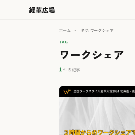
経革広場
ホーム
>
タグ: ワークシェア
TAG
ワークシェア
1
件の記事