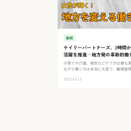
事例
ケイリーパートナーズ、2時間
活躍を推進―地方発の革新的働
子育てや介護、病気などケアが必要な
ながら働くのは本当に大変で、職場復
いられることが多いように感じます。
2025.03.12
つの仕事